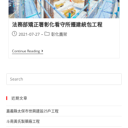
法務部矯正署彰化看守所遷建統包工程
Post
Post
2021-07-27
彰化鷹架
published:
category:
法
Continue Reading
務
部
矯
正
署
Search
彰
化
this
看
website
守
所
近期文章
遷
建
統
嘉義縣太保市世興建設25戶工程​
包
工
斗南黃氏製藥廠工程​
程