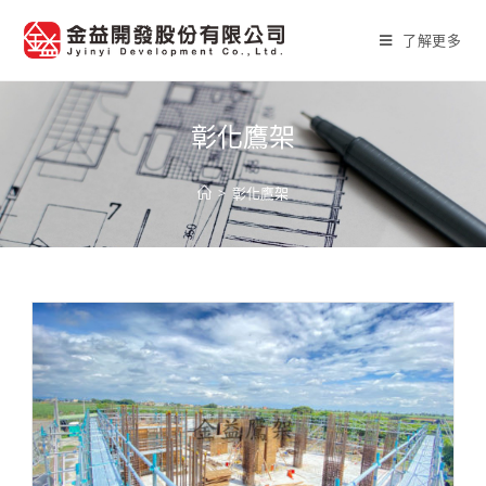
Skip
to
了解更多
content
彰化鷹架
>
彰化鷹架