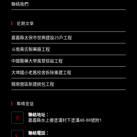
聯絡我們
近期文章
嘉義縣太保市世興建設25戶工程​
斗南黃氏製藥廠工程​
中國醫藥大學風管搭設工程​
大埤國小老舊校舍拆除重建工程​
精南營區新建統包工程
聯絡金益
聯絡地址：
嘉義縣水上鄉塗溝村下塗溝48-88號附1
聯絡電話：