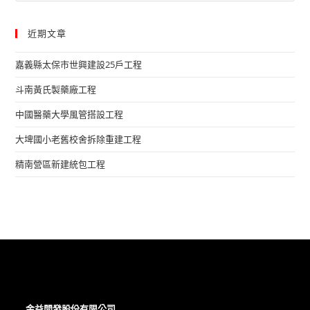
農
website
會
穀
近期文章
倉
修
復
嘉義縣太保市世興建設25戶工程​
工
程
斗南黃氏製藥廠工程​
中國醫藥大學風管搭設工程​
大埤國小老舊校舍拆除重建工程​
精南營區新建統包工程
金益開發股份有限公司