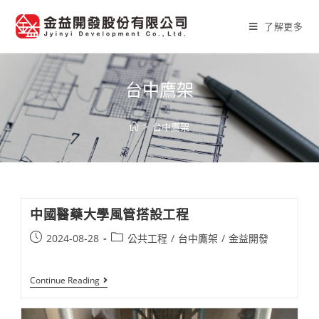
Skip
to
了解更多
content
台中鷹架
>
台中鷹架
中國醫藥大學風管搭設工程​
Post
Post
2024-08-28
公共工程
/
台中鷹架
/
金益開發
published:
category:
中
Continue Reading
國
醫
藥