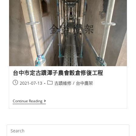
大
學
風
管
搭
設
工
程​
台中市定古蹟潭子農會穀倉修復工程
Post
Post
2021-07-13
古蹟維修
/
台中鷹架
published:
category:
台
Continue Reading
中
市
定
古
蹟
Search
潭
子
this