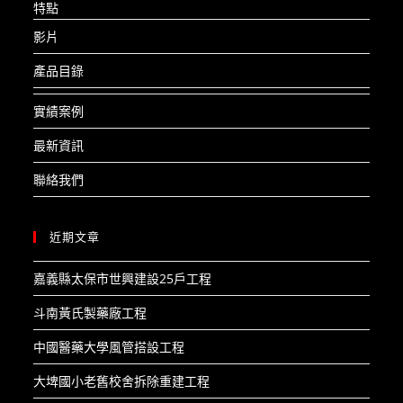
特點
影片
產品目錄
實績案例
最新資訊
聯絡我們
近期文章
嘉義縣太保市世興建設25戶工程​
斗南黃氏製藥廠工程​
中國醫藥大學風管搭設工程​
大埤國小老舊校舍拆除重建工程​