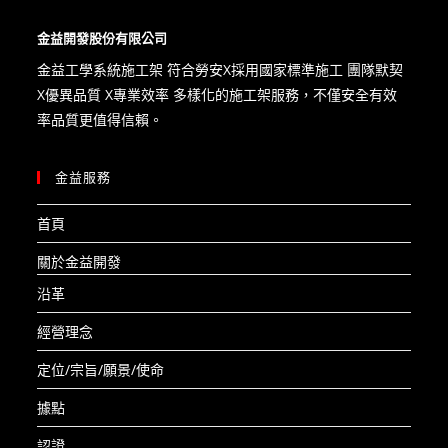
金益開發股份有限公司
金益工學系統施工架 符合勞安X​採用國家標準施工 團隊默契
X優異品質 X專業效率 多樣化的施工架服務，不僅安全有效
率品質更值得信賴。
金益服務
首頁
關於金益開發
沿革
經營理念
定位/宗旨/願景/使命
據點
認證