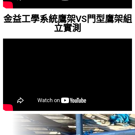
金益工學系統鷹架VS門型鷹架組
立實測